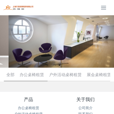
T
o
g
g
l
e
n
a
v
i
g
a
全部
办公桌椅租赁
户外活动桌椅租赁
展会桌椅租赁
t
i
o
n
产品
关于我们
办公桌椅租赁
公司简介
户外活动桌椅租赁
联系我们