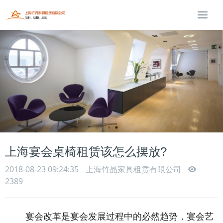
T
o
g
g
l
e
n
a
v
i
g
a
t
上海宴会桌椅租赁该怎么摆放?
i
2018-08-23 09:24:35
上海竹晶家具租赁有限公司
o
n
2389
宴会改革是宴会发展过程中的必然趋势，宴会艺