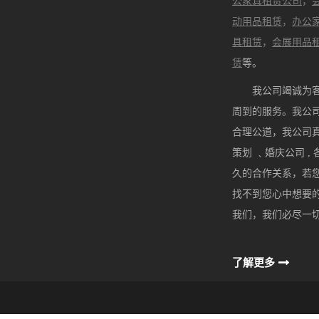
公家具租赁公司
，
动用品租赁
，
办公
具租赁
，
会展用品
赁
等。
我公司竭诚为客
周到的服务。我公
合理公道，我公司真
策划 ﹑婚庆公司 ,
久的合作关系，若
找不到您心中想要
我们，我们必尽一
了解更多