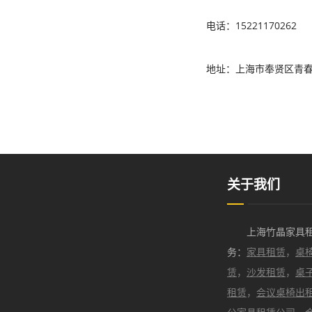
电话：15221170262
地址：上海市奉贤区青春
关于我们
上海竹晶家具
务：
家具租赁
，
桌
赁
，
沙发租赁
，
桌
租赁
，
会议桌椅出