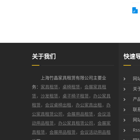
关于我们
快速
网
上海竹晶家具租赁有限公司主要业
务：
家具租赁
，
桌椅租赁
，
会展家具租
关
赁
，
沙发租赁
，
桌子椅子租赁
，
办公家具
产
租赁
，
会议桌椅出租
，
办公家具出租
，
办
联
公家具租赁公司
，
会展用品租赁
，
会议活
网
动用品租赁
，
办公家具租赁公司
，
会展家
Rss
具租赁
，
会展用品租赁
，
会议活动用品租